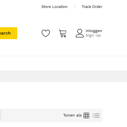
Store Location
Track Order
Inloggen
earch
Sign Up
Foto-
Lijst
Tonen als
tabel