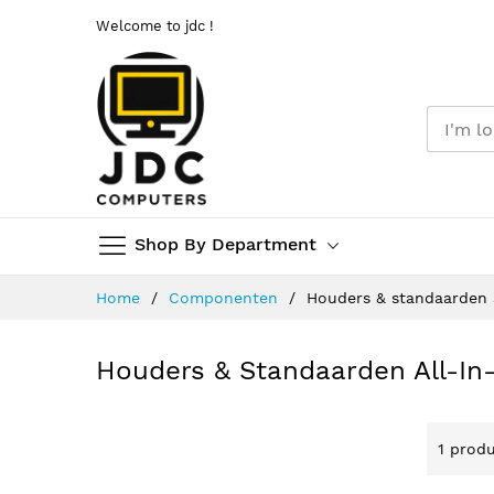
Welcome to jdc !
Shop By Department
Ga
Home
Componenten
Houders & standaarden 
naar
de
inhoud
Houders & Standaarden All-In
1
produ