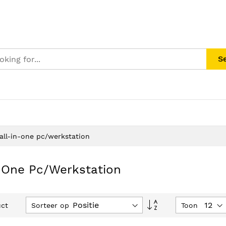
S
all-in-one pc/werkstation
-One Pc/werkstation
Van
Sorteer op
Toon
ct
hoog
naar