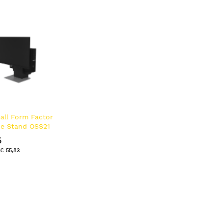
laag
sorteren
all Form Factor
ne Stand OSS21
5
€ 55,83