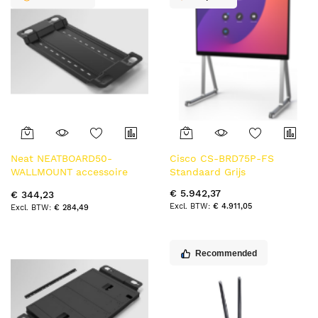
Neat NEATBOARD50-
Cisco CS-BRD75P-FS
WALLMOUNT accessoire
Standaard Grijs
voor digitale whiteboards
€ 5.942,37
€ 344,23
Support Zwart
€ 4.911,05
€ 284,49
Recommended