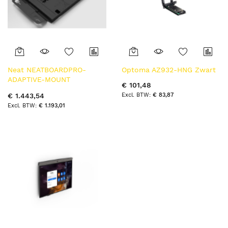
Neat NEATBOARDPRO-
Optoma AZ932-HNG Zwart
ADAPTIVE-MOUNT
€ 101,48
accessoire voor digitale
€ 83,87
€ 1.443,54
whiteboards Support
€ 1.193,01
Zwart