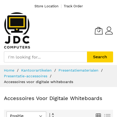
Store Location
Track Order
Search
Ga
Home
Kantoorartikelen
Presentatiematerialen
naar
Presentatie-accessoires
de
Accessoires voor digitale whiteboards
inhoud
Accessoires Voor Digitale Whiteboards
Van
Foto-
Lijs