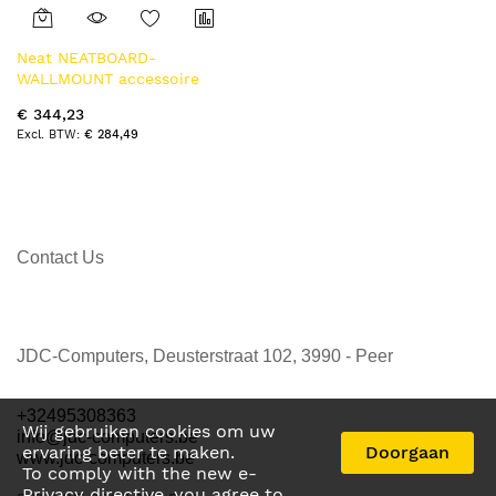
Neat NEATBOARD-
WALLMOUNT accessoire
voor digitale whiteboards
€ 344,23
Support Zwart
€ 284,49
Contact Us
JDC-Computers, Deusterstraat 102, 3990 - Peer
+32495308363
Wij gebruiken cookies om uw
info@jdc-computers.be
ervaring beter te maken.
Doorgaan
www.jdc-computers.be
To comply with the new e-
Privacy directive, you agree to