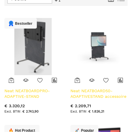
tabel
hoog
naar
laag
sorteren
Bestseller
Neat NEATBOARDPRO-
Neat NEATBOARD50-
ADAPTIVE-STAND
ADAPTIVESTAND accessoire
accessoire voor digitale
voor digitale whiteboards
€ 3.320,12
€ 2.209,71
whiteboards Standaard
Support Grijs
€ 2.743,90
€ 1.826,21
Grijs
Hot Product
Popular