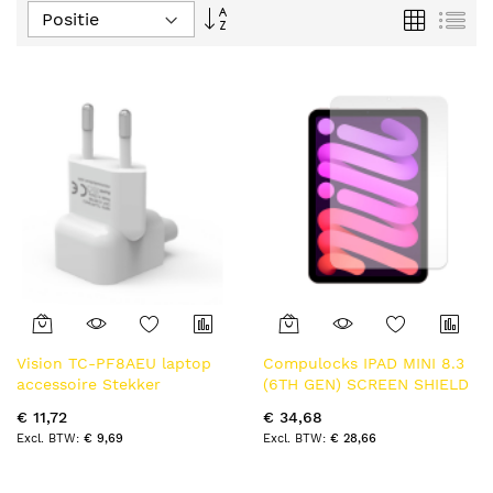
Van
Foto-
Lijs
tabel
hoog
naar
laag
sorteren
Vision TC-PF8AEU laptop
Compulocks IPAD MINI 8.3
accessoire Stekker
(6TH GEN) SCREEN SHIELD
€ 11,72
€ 34,68
€ 9,69
€ 28,66