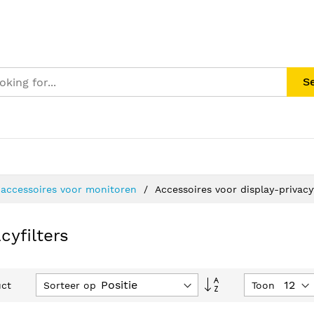
S
 accessoires voor monitoren
Accessoires voor display-privacyf
cyfilters
Van
Sorteer op
Toon
ct
hoog
naar