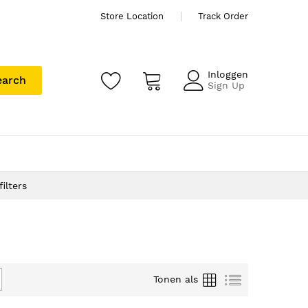
Store Location
Track Order
Inloggen
earch
Sign Up
ilters
Foto-
Lijst
Tonen als
tabel