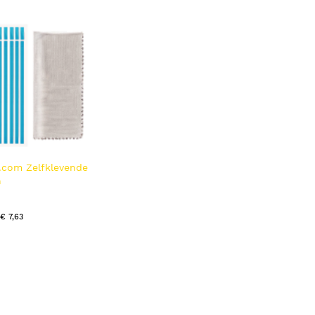
laag
sorteren
.com Zelfklevende
n
ntagelipjes voor
ilters, Universele
€ 7,63
iekit voor
Computer Anti
nitor Privacy
ng/Bevestigingstrip