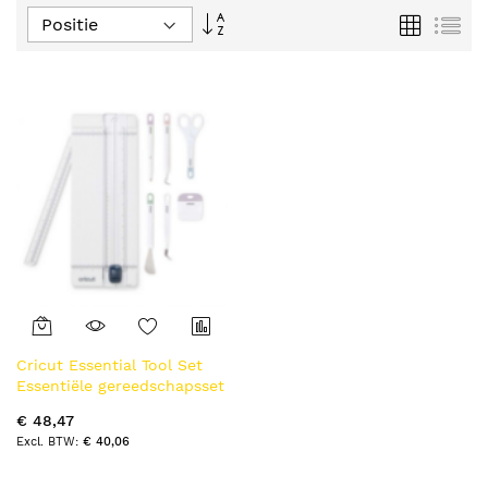
Van
Foto-
Lijs
tabel
hoog
naar
laag
sorteren
Cricut Essential Tool Set
Essentiële gereedschapsset
Wit 7 stuk(s)
€ 48,47
€ 40,06