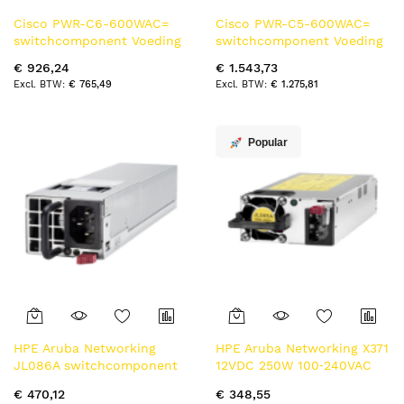
Cisco PWR-C6-600WAC=
Cisco PWR-C5-600WAC=
switchcomponent Voeding
switchcomponent Voeding
€ 926,24
€ 1.543,73
€ 765,49
€ 1.275,81
Popular
HPE Aruba Networking
HPE Aruba Networking X371
JL086A switchcomponent
12VDC 250W 100‑240VAC
Voeding
PS switchcomponent
€ 470,12
€ 348,55
Voeding