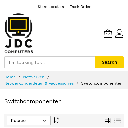
Store Location
Track Order
Search
Ga
Home
Netwerken
naar
Netwerkonderdelen & -accessoires
Switchcomponenten
de
inhoud
Switchcomponenten
Van
Foto-
Lijs
tabel
hoog