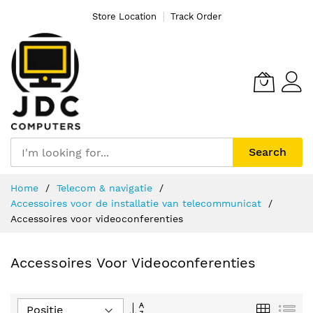
Store Location
Track Order
Search
Ga
Home
Telecom & navigatie
naar
Accessoires voor de installatie van telecommunicat
de
Accessoires voor videoconferenties
inhoud
Accessoires Voor Videoconferenties
Van
Foto-
Lijs