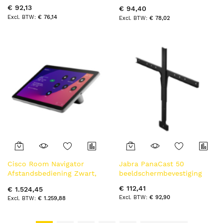
uitbreiding microfoonkabel
€ 92,13
€ 94,40
Extender Pack
€ 76,14
€ 78,02
Cisco Room Navigator
Jabra PanaCast 50
Afstandsbediening Zwart,
beeldschermbevestiging
Wit
€ 112,41
€ 1.524,45
€ 92,90
€ 1.259,88