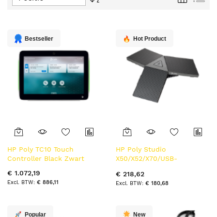
tabel
hoog
naar
laag
sorteren
Bestseller
Hot Product
HP Poly TC10 Touch
HP Poly Studio
Controller Black Zwart
X50/X52/X70/USB-
tafelmicrofoon
€ 1.072,19
€ 218,62
€ 886,11
€ 180,68
Popular
New