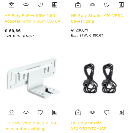
HP Poly PoE++ 65W 2.5G
HP Poly Studio X70 VESA-
Adapter with 3.66m CAT6A
bevestiging
Cable and Power Cord
€ 230,71
€ 69,66
Zwart
€ 190,67
€ 57,57
HP Poly Studio X30 VESA-
HP Poly Studio
en wandbevestiging
X50/X52/X70/USB