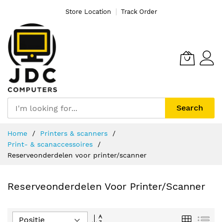
Store Location
Track Order
Search
Ga
Home
Printers & scanners
naar
Print- & scanaccessoires
de
Reserveonderdelen voor printer/scanner
inhoud
Reserveonderdelen Voor Printer/scanner
Van
Foto-
Lijs