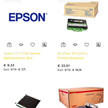
Epson ET-7700 Series
Brother WT-223CL
Maintenance Box
Printer/Scanner
reserveonderdeel en
€ 9,33
€ 22,01
accessoire
€ 7,71
€ 18,19
Afvaltonercontainer 1
stuk(s)