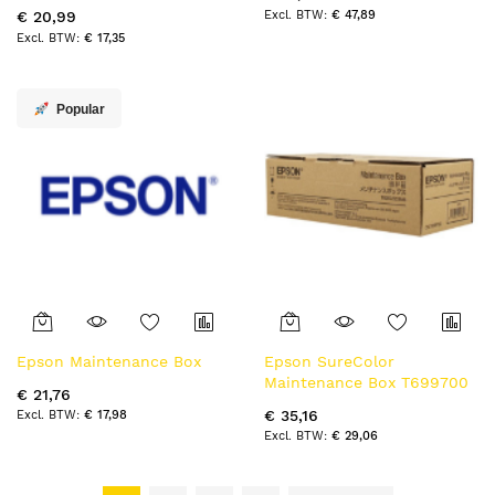
reserveonderdeel en
€ 47,89
€ 20,99
accessoire 1 stuk(s)
€ 17,35
Popular
Epson Maintenance Box
Epson SureColor
Maintenance Box T699700
€ 21,76
€ 35,16
€ 17,98
€ 29,06