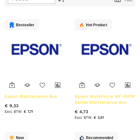
tabel
hoog
naar
laag
sorteren
Bestseller
Hot Product
Epson Maintenance Box
Epson WorkForce WF-100W
Series Maintenance Box
€ 9,33
€ 4,73
€ 7,71
€ 3,91
New
Recommended