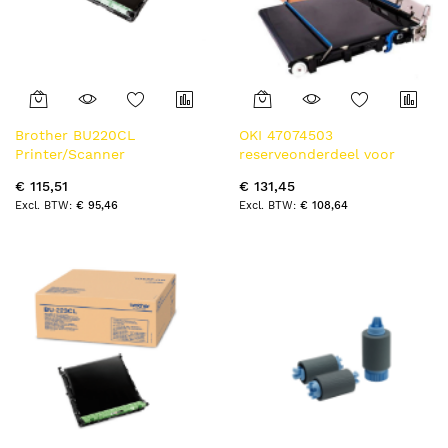
Brother BU220CL
OKI 47074503
Printer/Scanner
reserveonderdeel voor
reserveonderdeel en
printer/scanner
€ 115,51
€ 131,45
accessoire 1 stuk(s)
Overdrachtsriem 1 stuk(s)
€ 95,46
€ 108,64