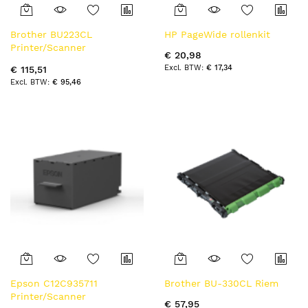
Brother BU223CL
HP PageWide rollenkit
Printer/Scanner
€ 20,98
reserveonderdeel en
€ 17,34
€ 115,51
accessoire
€ 95,46
Overdrachtsriemeenheid 1
stuk(s)
Epson C12C935711
Brother BU-330CL Riem
Printer/Scanner
€ 57,95