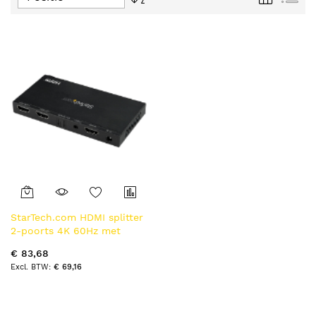
tabel
hoog
naar
laag
sorteren
StarTech.com HDMI splitter
2-poorts 4K 60Hz met
ingebouwde scaler
€ 83,68
€ 69,16