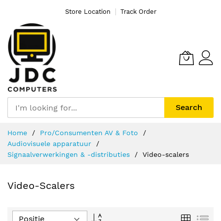
Store Location
Track Order
Search
Ga
Home
Pro/Consumenten AV & Foto
naar
Audiovisuele apparatuur
de
Signaalverwerkingen & -distributies
Video-scalers
inhoud
Video-Scalers
Van
Foto-
Lijs