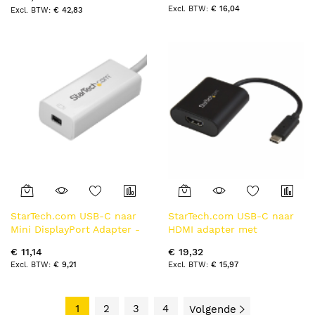
Externe video & grafische
€ 16,04
€ 42,83
kaart - USB Type-A naar
HDMI Dual Monitor Display
Adapter - Alleen Windows -
Zwart
StarTech.com USB-C naar
StarTech.com USB-C naar
Mini DisplayPort Adapter -
HDMI adapter met
4K 60Hz - Wit - USB 3.1
presentatie modus 4K 60Hz
€ 11,14
€ 19,32
Type-C naar Mini DP
€ 9,21
€ 15,97
Adapter - Verbeterde versie
is CDP2MDPEC
1
2
3
4
Volgende