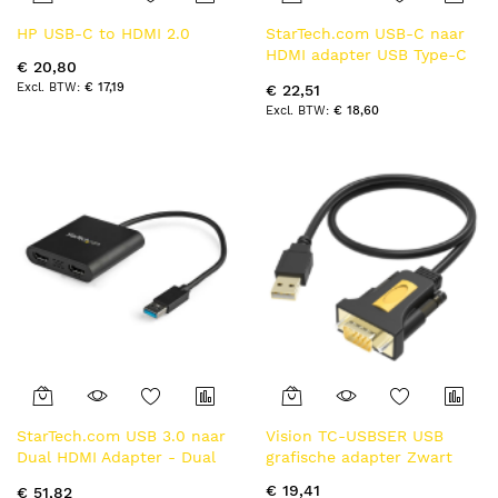
HP USB-C to HDMI 2.0
StarTech.com USB-C naar
HDMI adapter USB Type-C
€ 20,80
naar HDMI video converter
€ 17,19
€ 22,51
wit
€ 18,60
StarTech.com USB 3.0 naar
Vision TC-USBSER USB
Dual HDMI Adapter - Dual
grafische adapter Zwart
1080p of Single 4K 30Hz -
€ 19,41
€ 51,82