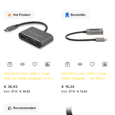
naar
laag
sorteren
Hot Product
Bestseller
StarTech.com USB-C naar
StarTech.com USB C naar
VGA en HDMI adapter 2-in-1
HDMI Adapter - 4K 60Hz
4K 30Hz space grijs
Video, HDR10 - USB-C naar
€ 36,93
€ 16,24
HDMI 2.0b Adapter Dongle
€ 30,52
€ 13,42
- USB Type-C DP Alt Mode
naar HDMI
Monitor/Scherm/TV - USB
C naar HDMI Converter
Recommended