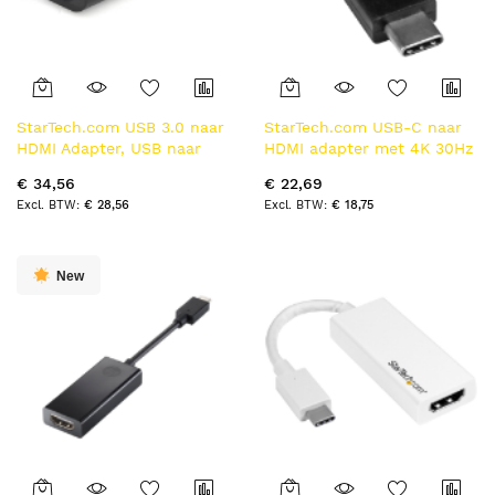
StarTech.com USB 3.0 naar
StarTech.com USB-C naar
HDMI Adapter, USB naar
HDMI adapter met 4K 30Hz
HDMI Monitor Converter
zwart
€ 34,56
€ 22,69
voor Windows, 1080P (niet
€ 28,56
€ 18,75
compatibel met
macOS/ChromeOS/Linux) -
TAA
New