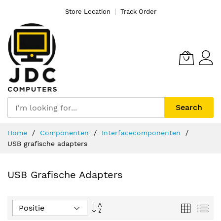
Store Location
Track Order
Search
Ga
Home
Componenten
Interfacecomponenten
naar
USB grafische adapters
de
inhoud
USB Grafische Adapters
Van
Foto-
Lijs
tabel
hoog