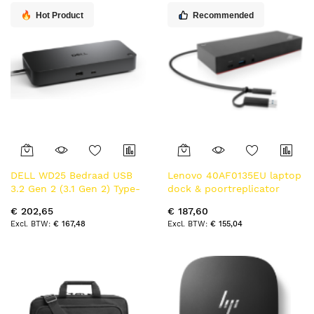
Hot Product
Recommended
DELL WD25 Bedraad USB
Lenovo 40AF0135EU laptop
3.2 Gen 2 (3.1 Gen 2) Type-
dock & poortreplicator
C Zwart
Bedraad Zwart
€ 202,65
€ 187,60
€ 167,48
€ 155,04