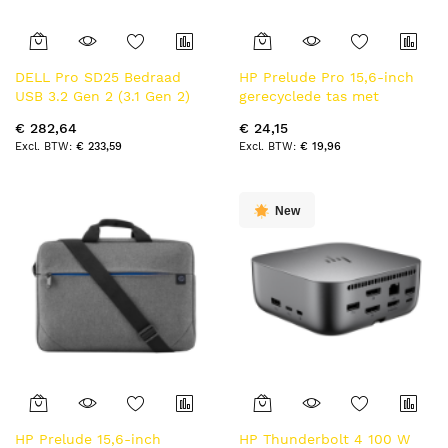
DELL Pro SD25 Bedraad
HP Prelude Pro 15,6-inch
USB 3.2 Gen 2 (3.1 Gen 2)
gerecyclede tas met
Type-C Zwart
bovensluiting
€ 282,64
€ 24,15
€ 233,59
€ 19,96
New
HP Prelude 15,6-inch
HP Thunderbolt 4 100 W