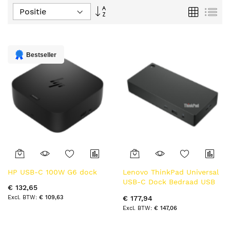
Van
Foto-
Lijs
tabel
hoog
naar
laag
sorteren
Bestseller
HP USB-C 100W G6 dock
Lenovo ThinkPad Universal
USB-C Dock Bedraad USB
€ 132,65
3.2 Gen 1 (3.1 Gen 1) Type-C
€ 109,63
€ 177,94
Zwart
€ 147,06