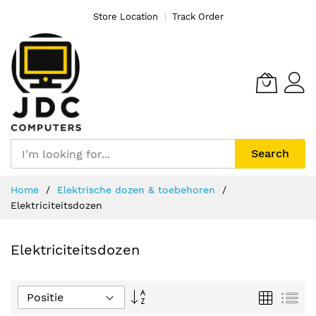
Store Location
Track Order
Search
Ga
Home
Elektrische dozen & toebehoren
naar
Elektriciteitsdozen
de
inhoud
Elektriciteitsdozen
Van
Foto-
Lijs
tabel
hoog