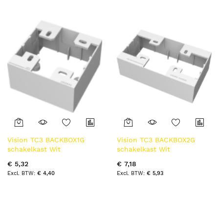
naar
laag
sorteren
Vision TC3 BACKBOX1G
Vision TC3 BACKBOX2G
schakelkast Wit
schakelkast Wit
€ 5,32
€ 7,18
€ 4,40
€ 5,93