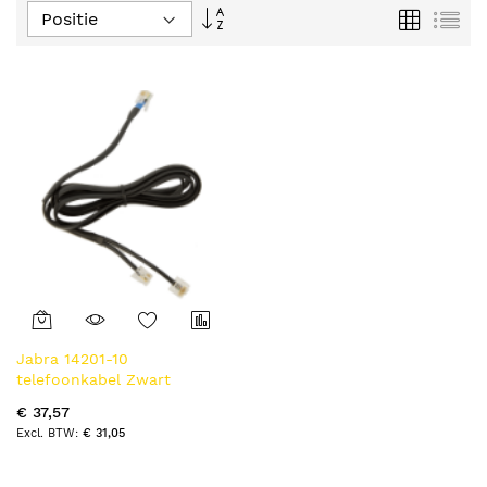
Van
Foto-
Lijs
tabel
hoog
naar
laag
sorteren
Jabra 14201-10
telefoonkabel Zwart
€ 37,57
€ 31,05