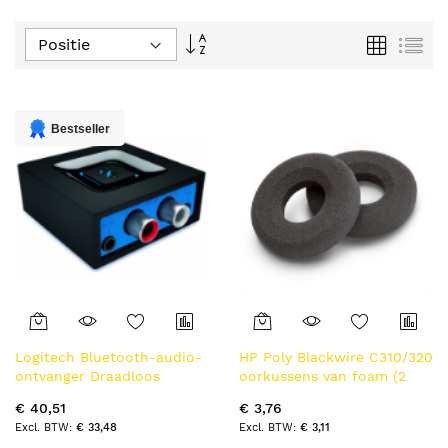
Van
Foto-
Lijs
tabel
hoog
naar
laag
sorteren
Bestseller
Logitech Bluetooth-audio-
HP Poly Blackwire C310/320
ontvanger Draadloos
oorkussens van foam (2
streamen
stuks)
€ 40,51
€ 3,76
€ 33,48
€ 3,11