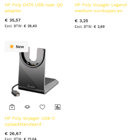
HP Poly DA75 USB naar QD
HP Poly Voyager Legend
adapter
medium oordopjes en
hoesjes van foam (3 stuks)
€ 35,57
€ 3,25
€ 29,40
€ 2,69
New
HP Poly Voyager USB-C
oplaadstandaard
€ 26,67
€ 22,04