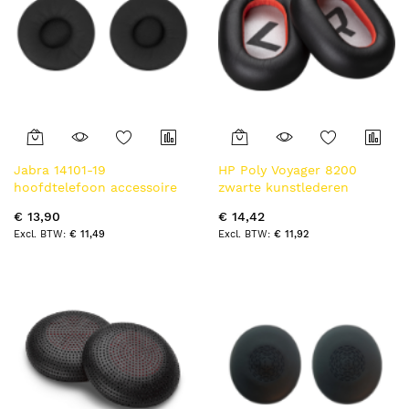
Jabra 14101-19
HP Poly Voyager 8200
hoofdtelefoon accessoire
zwarte kunstlederen
Oorkussen
oorkussens (2 stuks)
€ 13,90
€ 14,42
€ 11,49
€ 11,92