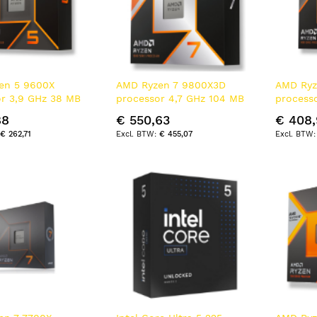
en 5 9600X
AMD Ryzen 7 9800X3D
AMD Ryz
r 3,9 GHz 38 MB
processor 4,7 GHz 104 MB
process
Doos
L2 & L3 Doos
L2 & L3
88
€ 550,63
€ 408,
€ 262,71
€ 455,07