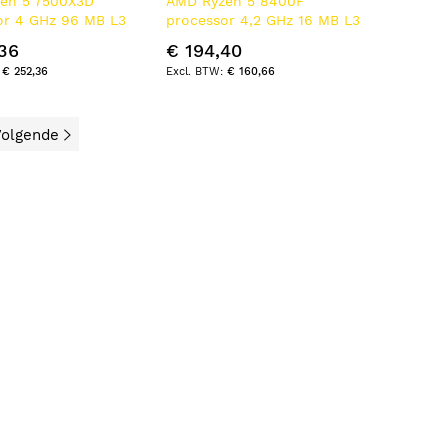
en 5 7500X3D
AMD Ryzen 5 8400F
or 4 GHz 96 MB L3
processor 4,2 GHz 16 MB L3
Doos
36
€ 194,40
€ 252,36
€ 160,66
olgende