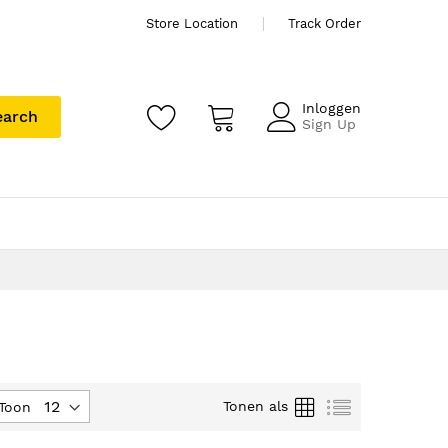
Store Location
Track Order
Inloggen
earch
Sign Up
Foto-
Lijst
Tonen als
Toon
tabel