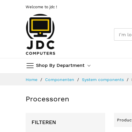
Welcome to jdc !
Shop By Department
Ga
Home
Componenten
System components
naar
de
inhoud
Processoren
Produ
FILTEREN