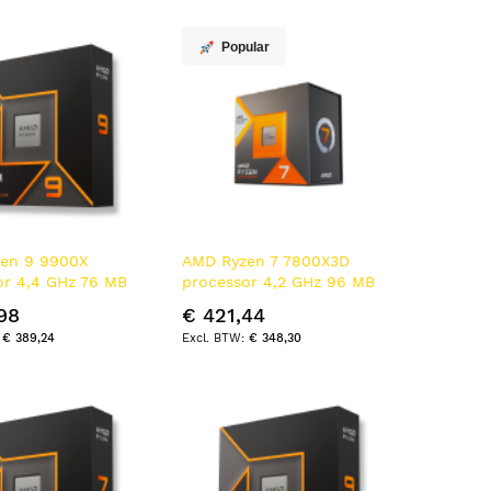
en
Popular
en 9 9900X
AMD Ryzen 7 7800X3D
or 4,4 GHz 76 MB
processor 4,2 GHz 96 MB
 Doos
L3 Doos
98
€ 421,44
€ 389,24
€ 348,30