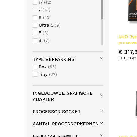
i7
12
7
10
9
10
Ultra 5
9
5
8
AMD Ryz
i5
7
processo
Ultra 7
6
L2 & L3 
€ 317,
Threadripper
3
TYPE VERPAKKING
i9
3
Box
65
Threadripper PRO
2
Tray
22
Ultra 9
2
3
1
INGEBOUWDE GRAFISCHE
5 PRO
1
ADAPTER
9 PRO
1
PROCESSOR SOCKET
AANTAL PROCESSORKERNEN
PROCESSORFAMILIE