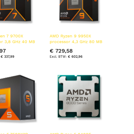
en 7 9700X
AMD Ryzen 9 9950X
or 3,8 GHz 40 MB
processor 4,3 GHz 80 MB
 Doos
L2 & L3 Doos
97
€ 729,58
€ 337,99
€ 602,96