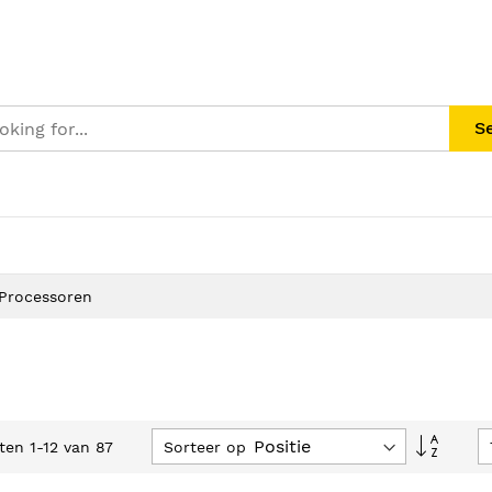
S
Processoren
Van
Sorteer op
cten
1
-
12
van
87
hoog
naar