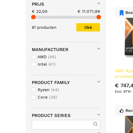
PRIJS
€ 22,00
€ 11.071,99
Best
Oké
87 producten
MANUFACTURER
AMD
46
Intel
41
AMD Ryz
processo
L2 & L3 
PRODUCT FAMILY
€ 747,
Ryzen
44
Core
39
Rec
PRODUCT SERIES