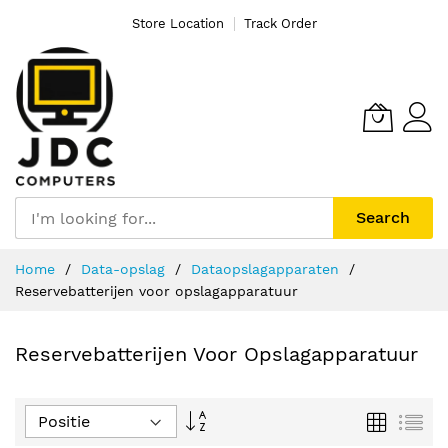
Store Location
Track Order
Search
Ga
Home
Data-opslag
Dataopslagapparaten
naar
Reservebatterijen voor opslagapparatuur
de
inhoud
Reservebatterijen Voor Opslagapparatuur
Van
Foto-
Lijs
tabel
hoog