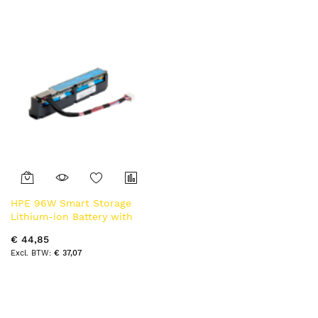
naar
laag
sorteren
HPE 96W Smart Storage
Lithium-ion Battery with
145mm Cable Kit Lithium-
€ 44,85
Ion (Li-Ion)
€ 37,07