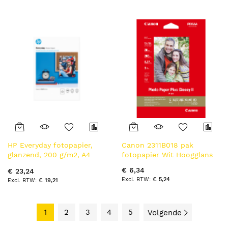
HP Everyday fotopapier,
Canon 2311B018 pak
glanzend, 200 g/m2, A4
fotopapier Wit Hoogglans
(210 x 297 mm), 100 vellen
€ 6,34
€ 23,24
€ 5,24
€ 19,21
1
2
3
4
5
Volgende