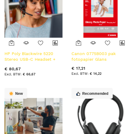
HP Poly Blackwire 5220
Canon 0775B003 pak
Stereo USB-C Headset +
fotopapier Glans
3,5 mm plug + USB-C/A
€ 17,21
€ 80,67
adapter
€ 14,22
€ 66,67
New
Recommended