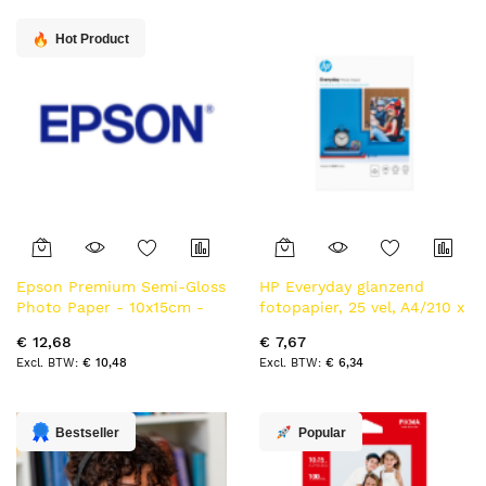
laag
sorteren
Hot Product
Epson Premium Semi-Gloss
HP Everyday glanzend
Photo Paper - 10x15cm -
fotopapier, 25 vel, A4/210 x
50 Vellen
297 mm
€ 12,68
€ 7,67
€ 10,48
€ 6,34
Bestseller
Popular