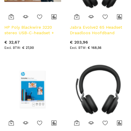
HP Poly Blackwire 3220
Jabra Evolve2 65 Headset
stereo USB-C-headset +
Draadloos Hoofdband
USB-C/A-adapter (bulk)
Kantoor/callcenter USB
€ 32,67
€ 203,96
Type-A Bluetooth
€ 27,00
€ 168,56