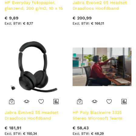
HP Everyday fotopapier,
Jabra Evolve2 65 Headset
glanzend, 200 g/m2, 10 x 15
Draadloos Hoofdband
cm (101 x 152 mm), 100
Kantoor/callcenter USB
€ 9,89
€ 200,99
vellen
Type-C Bluetooth
€ 8,17
€ 166,11
Jabra Evolve2 55 Headset
HP Poly Blackwire 3325
Draadloos Hoofdband
Stereo Microsoft Teams
Kantoor/callcenter USB
Certified USB-C Headset +
€ 181,91
€ 58,43
Type-C Bluetooth
3,5 mm plug + USB-C/A
€ 150,34
€ 48,29
Oplaadhouder
adapter