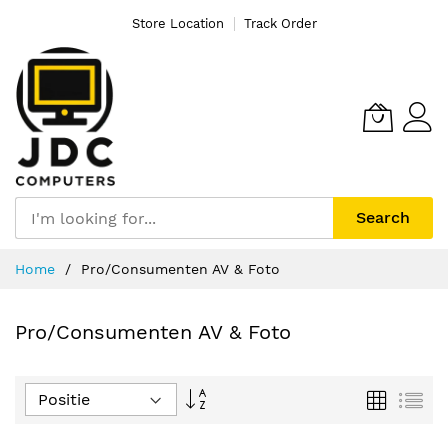
Store Location
Track Order
Search
Ga
Home
Pro/Consumenten AV & Foto
naar
de
inhoud
Pro/Consumenten AV & Foto
Van
Foto-
Lijs
tabel
hoog
naar