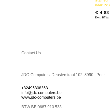
StarTec
naar 2x 
adapter 
€ 4,63
Voeding 
2x SATA
Contact Us
JDC-Computers, Deusterstraat 102, 3990 - Peer
+32495308363
info@jdc-computers.be
www.jdc-computers.be
BTW BE 0687.910.538