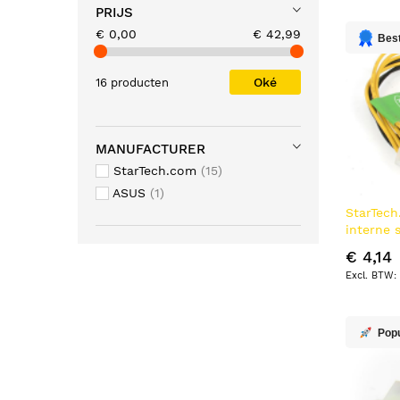
PRIJS
€ 0,00
€ 42,99
Best
Oké
16 producten
MANUFACTURER
StarTech.com
15
ASUS
1
StarTec
interne 
m
€ 4,14
Pop