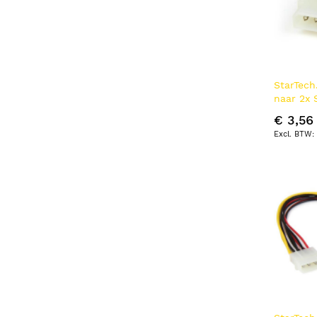
StarTec
naar 2x 
Y-adapte
€ 3,56