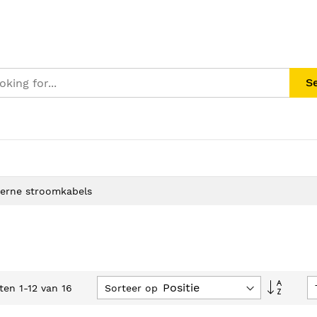
S
terne stroomkabels
Van
Sorteer op
cten
1
-
12
van
16
hoog
naar