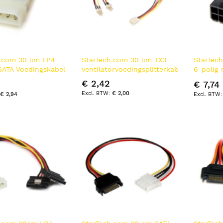
h.com 30 cm LP4
StarTech.com 30 cm TX3
StarTec
SATA Voedingskabel
ventilatorvoedingsplitterkabel
6-polig 
r
voeding
€ 2,42
€ 7,74
€ 2,00
€ 2,94