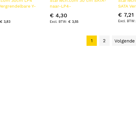
h.com 30cm LP4
StarTech.com 30 cm SATA-
StarTec
Vergrendelbare Y-
naar-LP4-
SATA Ve
Splitterkabel SATA
voedingskabeladapter F/M
€ 7,21
€ 4,30
4-pin Molex naar
€ 3,83
€ 3,55
1
2
Volgende