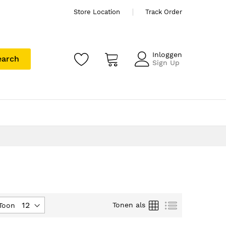
Store Location
Track Order
Inloggen
earch
Sign Up
Foto-
Lijst
Tonen als
Toon
tabel