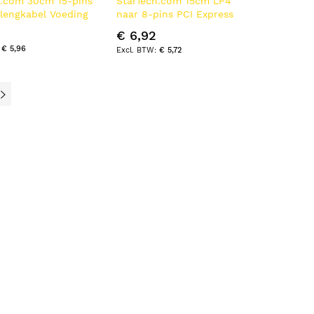
h.com 30cm 15-pins
StarTech.com 15cm LP4
rlengkabel Voeding
naar 8-pins PCI Express
Videokaart Voeding
€ 6,92
Verloopkabel
€ 5,96
€ 5,72