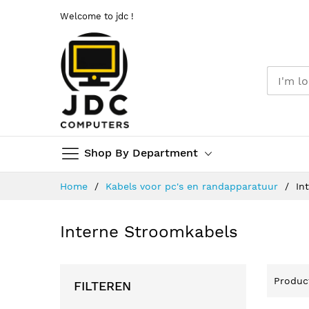
Welcome to jdc !
Shop By Department
Ga
Home
Kabels voor pc's en randapparatuur
In
naar
de
inhoud
Interne Stroomkabels
Produ
FILTEREN