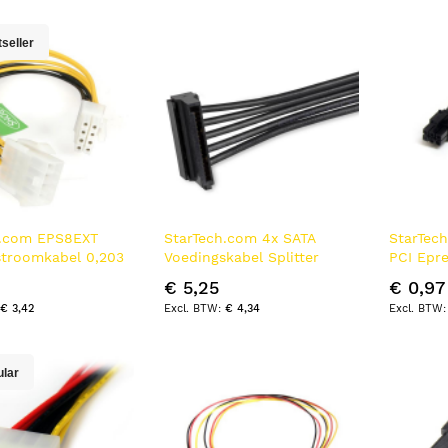
laag
sortere
seller
h.com EPS8EXT
StarTech.com 4x SATA
StarTec
stroomkabel 0,203
Voedingskabel Splitter
PCI Epre
Adapter
Voeding
€ 5,25
€ 0,97
€ 3,42
€ 4,34
ular