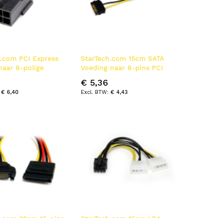
h.com PCI Express
StarTech.com 15cm SATA
naar 8-polige
Voeding naar 8-pins PCI
sadapterkabel
Express Videokaart Voeding
€ 5,36
Verloopkabel
€ 6,40
€ 4,43