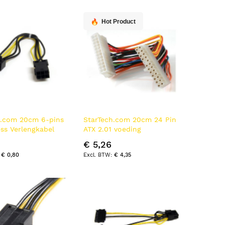
n
Hot Product
h.com 20cm 6-pins
StarTech.com 20cm 24 Pin
ss Verlengkabel
ATX 2.01 voeding
verlengkabel
€ 5,26
€ 0,80
€ 4,35