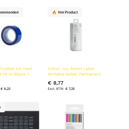
commended
Hot Product
nfusible Ink Heat
Cricut Joy Smart Label
t 16 m Blauw 1
Writable etiket Permanent
Wit
€ 8,77
€ 6,22
€ 7,25
w