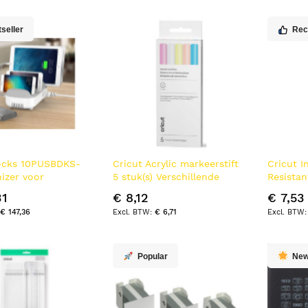
laag
sorteren
seller
Re
cks 10PUSBDKS-
Cricut Acrylic markeerstift
Cricut I
izer voor
5 stuk(s) Verschillende
Resistan
ion Vrijstaand Wit
kleuren
stuk(s)
31
€ 8,12
€ 7,53
€ 147,36
€ 6,71
Popular
Ne