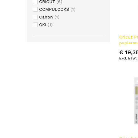
CRICUT
6
COMPULOCKS
1
Canon
1
OKI
1
Cricut 
papiersn
Snijstro
€ 19,3