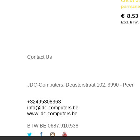
Cricut J
permane
Goud, Zil
€ 8,53
Contact Us
JDC-Computers, Deusterstraat 102, 3990 - Peer
+32495308363
info@jdc-computers.be
www.jdc-computers.be
BTW BE 0687.910.538