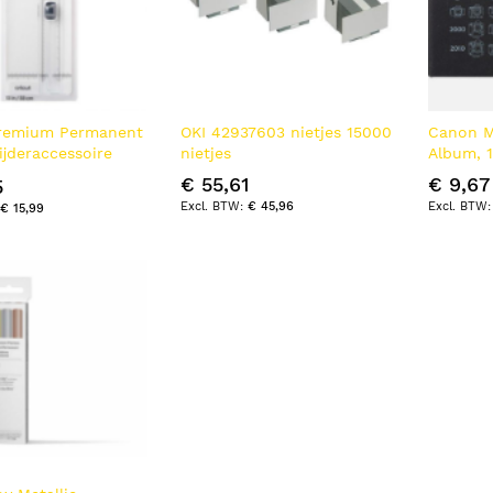
Premium Permanent
OKI 42937603 nietjes 15000
Canon M
ijderaccessoire
nietjes
Album, 
ok
€ 55,61
€ 9,67
5
€ 45,96
€ 15,99