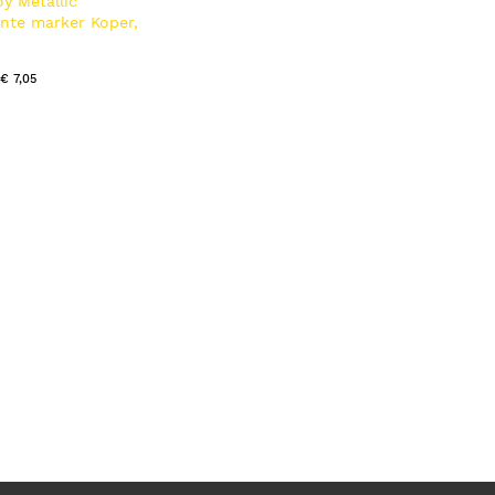
oy Metallic
nte marker Koper,
ver 3 stuk(s)
€ 7,05