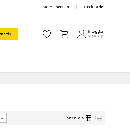
Store Location
Track Order
Inloggen
earch
Sign Up
Foto-
Lijst
Tonen als
tabel