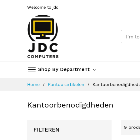
Welcome to jdc !
Shop By Department
Ga
Home
Kantoorartikelen
Kantoorbenodigdhed
naar
de
inhoud
Kantoorbenodigdheden
9
prod
FILTEREN