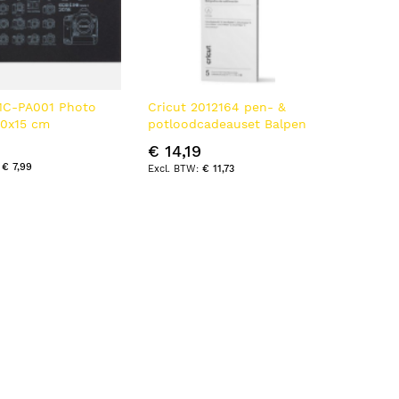
C-PA001 Photo
Cricut 2012164 pen- &
10x15 cm
potloodcadeauset Balpen
Kartonnen doos
€ 14,19
€ 7,99
€ 11,73