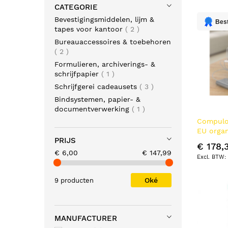
CATEGORIE
Bevestigingsmiddelen, lijm &
Best
producten
tapes voor kantoor
2
Bureauaccessoires & toebehoren
producten
2
Formulieren, archiverings- &
product
schrijfpapier
1
producten
Schrijfgerei cadeausets
3
Bindsystemen, papier- &
product
documentverwerking
1
Compulo
EU organ
PRIJS
laadstat
€ 178,
€ 6,00
€ 147,99
Oké
9 producten
MANUFACTURER