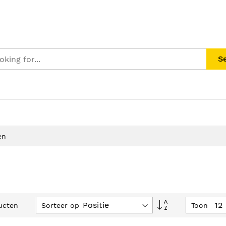
S
en
Van
Sorteer op
Toon
ucten
hoog
naar