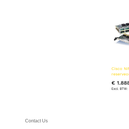
Cisco NI
reserveo
netwerk
€ 1.88
Spraakn
Contact Us