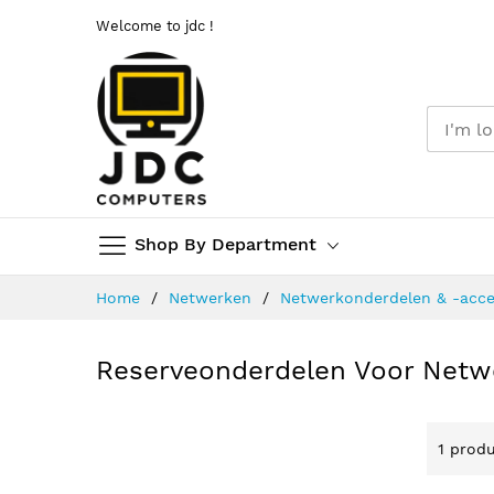
Welcome to jdc !
Shop By Department
Ga
Home
Netwerken
Netwerkonderdelen & -acce
naar
de
inhoud
Reserveonderdelen Voor Netw
1
produ