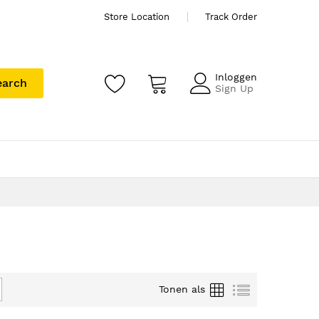
Store Location
Track Order
Inloggen
earch
Sign Up
Foto-
Lijst
Tonen als
tabel