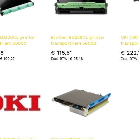
BU300CL printer
Brother BU229CL printer
OKI 466
rtriem 50000
transportriem 50000
transpo
pagina's
pagina's
28
€ 115,51
€ 222,
€ 100,23
€ 95,46