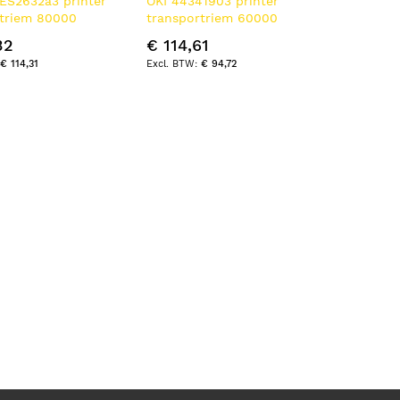
 ES2632a3 printer
OKI 44341903 printer
rtriem 80000
transportriem 60000
pagina's
32
€ 114,61
€ 114,31
€ 94,72