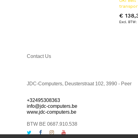
OKI Belt
transpo
pagina's
€ 138,
Contact Us
JDC-Computers, Deusterstraat 102, 3990 - Peer
+32495308363
info@jdc-computers.be
www.jdc-computers.be
BTW BE 0687.910.538