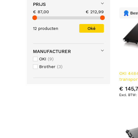
PRIJS
€ 87,00
€ 212,99
Best
Oké
12 producten
MANUFACTURER
OKI
9
Brother
3
OKI 4484
transpo
pagina's
€ 145,