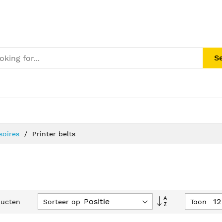
S
soires
Printer belts
Van
Sorteer op
Toon
ucten
hoog
naar