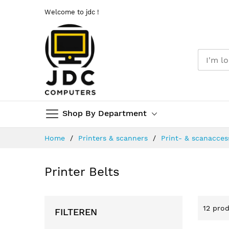
Welcome to jdc !
Shop By Department
Ga
Home
Printers & scanners
Print- & scanacces
naar
de
inhoud
Printer Belts
12
prod
FILTEREN