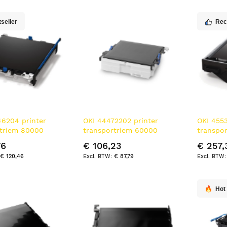
laag
sorteren
seller
Re
6204 printer
OKI 44472202 printer
OKI 4553
rtriem 80000
transportriem 60000
transpo
pagina's
pagina's
76
€ 106,23
€ 257,
€ 120,46
€ 87,79
Hot