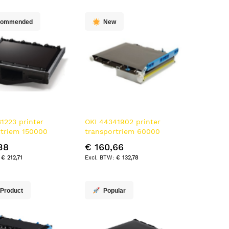
commended
New
1223 printer
OKI 44341902 printer
rtriem 150000
transportriem 60000
pagina's
38
€ 160,66
€ 212,71
€ 132,78
 Product
Popular