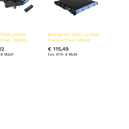
72305 printer
Brother BU-320CL printer
rtriem 150000
transportriem 50000
pagina's
12
€ 115,49
€ 183,57
€ 95,45