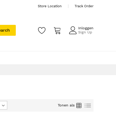
Store Location
Track Order
Inloggen
earch
Sign Up
Foto-
Lijst
Tonen als
tabel