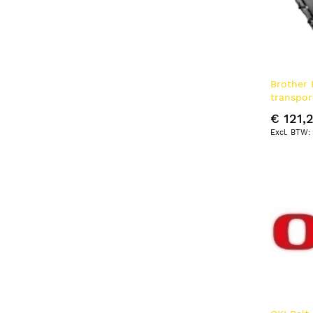
Brother 
transpo
pagina's
€ 121,