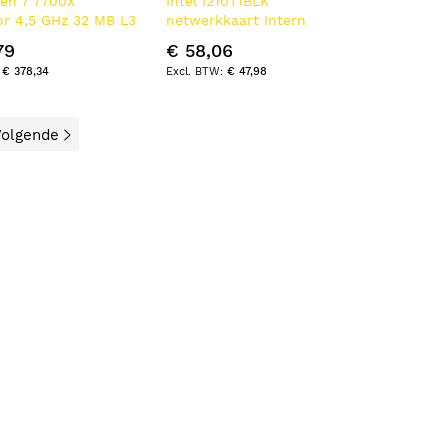
en 7 7700X
Intel I210T1BLK
or 4,5 GHz 32 MB L3
netwerkkaart Intern
Ethernet 1000 Mbit/s
79
€ 58,06
€ 378,34
€ 47,98
olgende