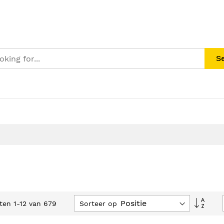
S
Van
Sorteer op
cten
1
-
12
van
679
hoog
naar