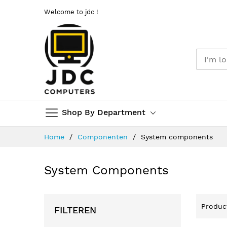
Welcome to jdc !
Shop By Department
Ga
Home
Componenten
System components
naar
de
inhoud
System Components
Produ
FILTEREN