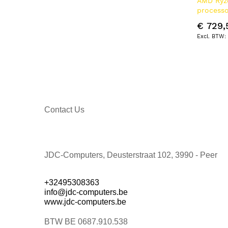
AMD Ryz
Synology
14
process
Nvidia
11
L2 & L3 
€ 729,
Inno3D
8
QNAP
8
TP-LINK
7
Crucial
5
Lenovo
5
Netgear
4
Cisco
3
Contact Us
Vision
3
COMPRO
2
DELL
2
JDC-Computers, Deusterstraat 102, 3990 - Peer
Eaton
2
LevelOne
2
+32495308363
APC
1
info@jdc-computers.be
Belkin
1
www.jdc-computers.be
Conceptronic
1
BTW BE 0687.910.538
DICOTA
1