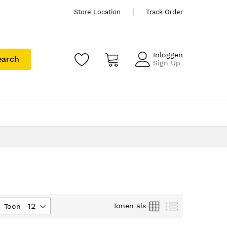
Store Location
Track Order
Inloggen
earch
Sign Up
Foto-
Lijst
Tonen als
Toon
tabel