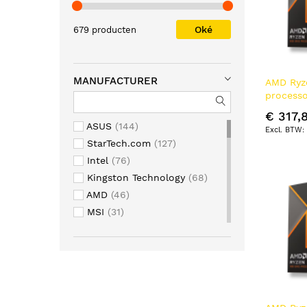
Oké
679 producten
MANUFACTURER
AMD Ryz
processo
L2 & L3 
€ 317,
ASUS
144
StarTech.com
127
Intel
76
Kingston Technology
68
AMD
46
MSI
31
ASROCK
24
HPE
23
Broadcom
20
HP
20
Gigabyte
15