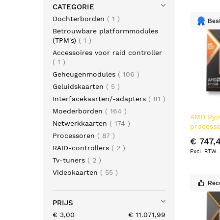
CATEGORIE
product
Dochterborden
1
Best
Betrouwbare platformmodules
product
(TPM's)
1
Accessoires voor raid controller
product
1
producten
Geheugenmodules
106
producten
Geluidskaarten
5
producten
Interfacekaarten/-adapters
81
producten
Moederborden
164
AMD Ryz
producten
Netwerkkaarten
174
processo
producten
Processoren
87
L2 & L3 
€ 747,
producten
RAID-controllers
2
producten
Tv-tuners
2
producten
Videokaarten
55
Rec
PRIJS
€ 3,00
€ 11.071,99