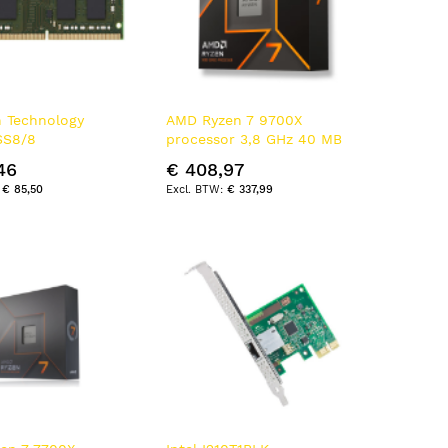
n Technology
AMD Ryzen 7 9700X
SS8/8
processor 3,8 GHz 40 MB
nmodule 8 GB 1 x 8
L2 & L3 Doos
46
€ 408,97
 3200 MT/s
€ 85,50
€ 337,99