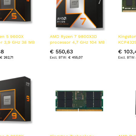
en 5 9600X
AMD Ryzen 7 9800X3D
Kingsto
r 3,9 GHz 38 MB
processor 4,7 GHz 104 MB
KCP432
Doos
L2 & L3 Doos
geheuge
88
€ 550,63
€ 103,
GB DDR4
€ 262,71
€ 455,07