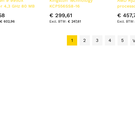
en 9 9950X
Kingston Technology
AMD Ryz
or 4,3 GHz 80 MB
KCP556SS8-16
process
Doos
geheugenmodule 16 GB 1 x
Doos
58
€ 299,61
€ 457,
16 GB DDR5 5600 MT/s 262-
€ 602,96
€ 247,61
pin SO-DIMM
1
2
3
4
5
V