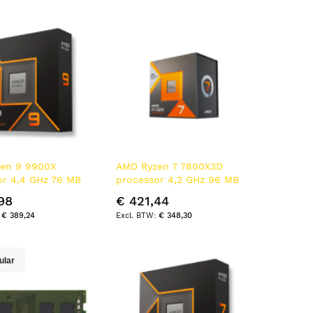
ren
en 9 9900X
AMD Ryzen 7 7800X3D
or 4,4 GHz 76 MB
processor 4,2 GHz 96 MB
 Doos
L3 Doos
98
€ 421,44
€ 389,24
€ 348,30
ular