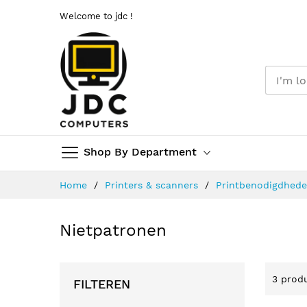
Welcome to jdc !
Shop By Department
Ga
Home
Printers & scanners
Printbenodigdhed
naar
de
inhoud
Nietpatronen
3
prod
FILTEREN