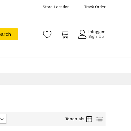
Store Location
Track Order
Inloggen
earch
Sign Up
Foto-
Lijst
Tonen als
tabel