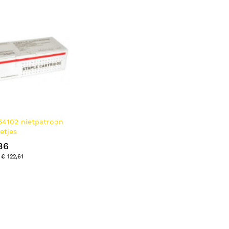
54102 nietpatroon
etjes
36
€ 122,61