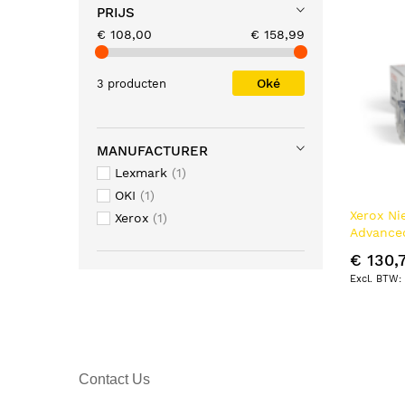
PRIJS
€ 108,00
€ 158,99
Oké
3 producten
MANUFACTURER
Lexmark
1
OKI
1
Xerox Ni
Xerox
1
Advanced
Finisher
€ 130,
nieteenh
Contact Us