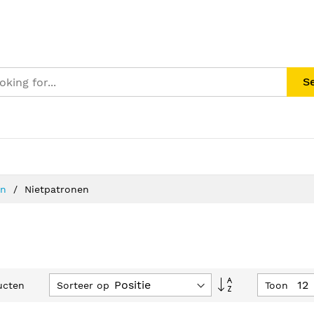
S
en
Nietpatronen
Van
Sorteer op
Toon
ucten
hoog
naar