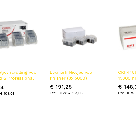
laag
sorteren
etjesnavulling voor
Lexmark Nietjes voor
OKI 449
 & Professional
finisher (3x 5000)
15000 ni
s & losse
€ 191,25
€ 148,
74
eid
€ 158,06
€ 108,05