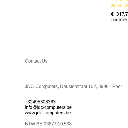
Netgear
6
Server 2
Logitech
5
WW LTU C
€ 317,
License 
Parallels
4
Eaton
3
Viewsonic
3
Airtame
2
G DATA
2
SonicWall
2
Norton
1
Contact Us
Sony
1
Synology
1
JDC-Computers, Deusterstraat 102, 3990 - Peer
+32495308363
info@jdc-computers.be
www.jdc-computers.be
BTW BE 0687.910.538