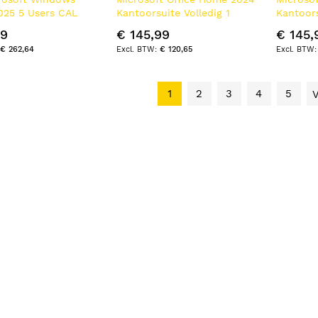
025 5 Users CAL
Kantoorsuite Volledig 1
Kantoors
lient Access
licentie(s) Frans
licentie(
79
€ 145,99
€ 145,
(CAL)
€ 262,64
€ 120,65
1
2
3
4
5
V