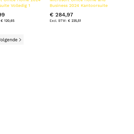
uite Volledig 1
Business 2024 Kantoorsuite
s)
Volledig 1 licentie(s) Frans
99
€ 284,97
€ 120,65
€ 235,51
olgende