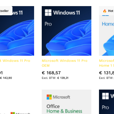
laag
sorte
seller
Hot
t Windows 11 Pro
Microsoft Windows 11 Pro
Microso
OEM
Home 1 l
91
€ 168,57
€ 131,
€ 142,90
€ 139,31