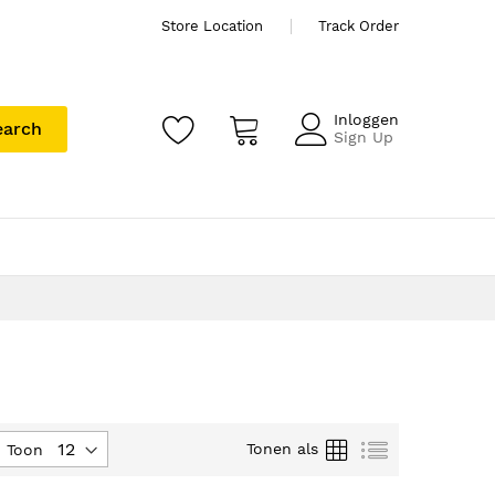
Store Location
Track Order
Inloggen
earch
Sign Up
Foto-
Lijst
Tonen als
Toon
tabel