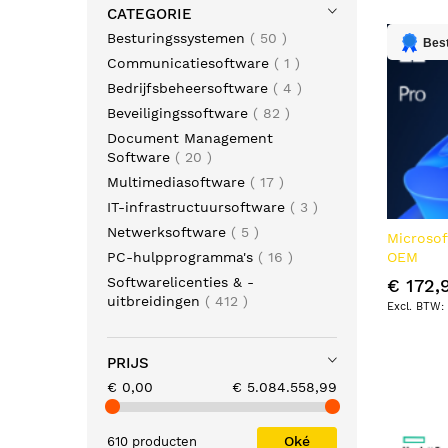
CATEGORIE
producten
Besturingssystemen
50
Best
product
Communicatiesoftware
1
producten
Bedrijfsbeheersoftware
4
producten
Beveiligingssoftware
82
Document Management
producten
Software
20
producten
Multimediasoftware
17
producten
IT-infrastructuursoftware
3
producten
Netwerksoftware
5
Microsof
producten
PC-hulpprogramma's
16
OEM
Softwarelicenties & -
€ 172,
producten
uitbreidingen
412
PRIJS
€ 0,00
€ 5.084.558,99
Oké
610 producten