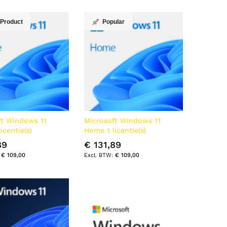
ren
 Product
Popular
ft Windows 11
Microsoft Windows 11
icentie(s)
Home 1 licentie(s)
89
€ 131,89
€ 109,00
€ 109,00