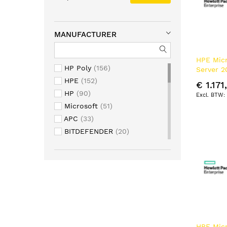
MANUFACTURER
HPE Mic
HP Poly
156
Server 2
Standard
HPE
152
€ 1.171
Kit en/fr
HP
90
Microsoft
51
APC
33
BITDEFENDER
20
ADOBE
17
Acronis
15
COREL
13
Benq
11
Apple
8
Lenovo
8
Epson
6
HPE Mic