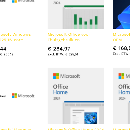
rosoft Windows
Microsoft Office voor
Microso
025 16-core
Thuisgebruik en
OEM
 Reseller Option
Zelfstandigen 2024
€ 168,
,44
€ 284,97
/de/es/it/pt/nl SW
€ 968,13
€ 235,51
rosoft Windows
Microsoft Office Home 2024
Microso