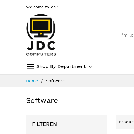
Welcome to jdc !
Shop By Department
Ga
Home
Software
naar
de
inhoud
Software
Produ
FILTEREN