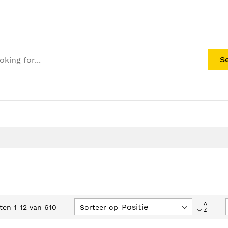
S
Van
Sorteer op
cten
1
-
12
van
610
hoog
naar