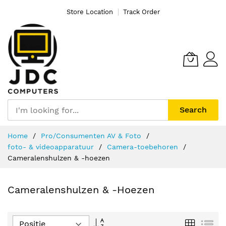
Store Location
Track Order
Search
Ga
Home
Pro/Consumenten AV & Foto
naar
foto- & videoapparatuur
Camera-toebehoren
de
Cameralenshulzen & -hoezen
inhoud
Cameralenshulzen & -hoezen
Van
Foto-
Lijs