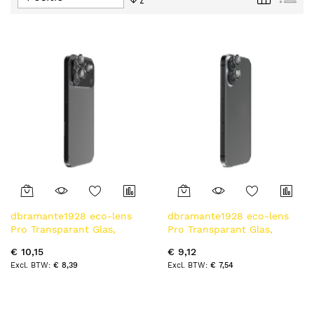
tabel
hoog
naar
laag
sorteren
dbramante1928 eco-lens
dbramante1928 eco-lens
Pro Transparant Glas,
Pro Transparant Glas,
Kunststof Lensdop
Kunststof Lensdop
€ 10,15
€ 9,12
€ 8,39
€ 7,54