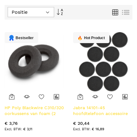
Van
Foto-
Lijs
tabel
hoog
naar
laag
sorteren
Bestseller
Hot Product
HP Poly Blackwire C310/320
Jabra 14101-45
oorkussens van foam (2
hoofdtelefoon accessoire
stuks)
Accessoireset
€ 3,76
€ 20,44
€ 3,11
€ 16,89