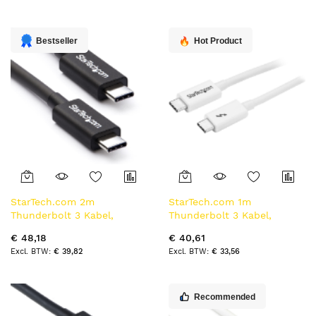
naar
laag
sorteren
Bestseller
Hot Product
StarTech.com 2m
StarTech.com 1m
Thunderbolt 3 Kabel,
Thunderbolt 3 Kabel,
20Gbps, 100W PD, 4K,
20Gbps, 100W PD, 4K,
€ 48,18
€ 40,61
Thunderbolt Gecertificeerd,
Thunderbolt Gecertificeerd,
€ 39,82
€ 33,56
Thunderbolt 4/USB
Thunderbolt 4/USB
3.2/DisplayPort Compatibel,
3.2/DisplayPort Compatibel,
Zwart
Wit
Recommended