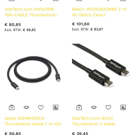
StarTech.com A40G2MB-
Belkin INZ002bt2MBK 2 m
TB4-CABLE Thunderbolt-
40 Gbit/s Zwart
kabel 2 m 40 Gbit/s Zwart
€ 101,60
€ 80,85
€ 83,97
€ 66,82
Apple MDW94ZM/A
StarTech.com 80cm
Thunderbolt-kabel 1 m 120
Thunderbolt 3 Kabel,
Gbit/s Zwart
20Gbps, 100W PD, 4K/5K,
€ 90,85
€ 39,45