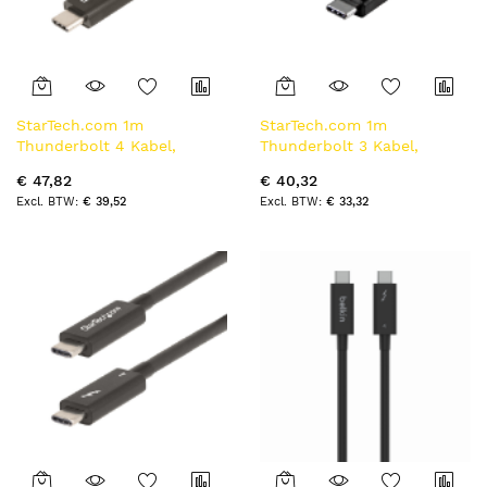
StarTech.com 1m
StarTech.com 1m
Thunderbolt 4 Kabel,
Thunderbolt 3 Kabel,
40Gbps, 100W PD, 4K/8K
20Gbps, 100W PD, 4K,
€ 47,82
€ 40,32
Video, Intel-Certified
Thunderbolt Gecertificeerd,
€ 39,52
€ 33,32
Thunderbolt Kabel,
Thunderbolt 4/USB
Compatibel met
3.2/DisplayPort Compatibel,
USB4/Thunderbolt 3/USB
Zwart
3.2/USB Type-C/DisplayPort