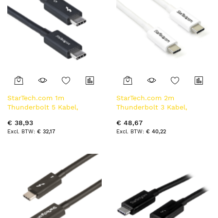
StarTech.com 1m
StarTech.com 2m
Thunderbolt 5 Kabel,
Thunderbolt 3 Kabel,
80Gbps/Tot 120Gbps, 240W
20Gbps, 100W PD, 4K,
€ 38,93
€ 48,67
PD EPR, 8K 60Hz,
Thunderbolt Gecertificeerd,
€ 32,17
€ 40,22
Thunderbolt-
Thunderbolt 4/USB
Gecertificeerde Kabel,
3.2/DisplayPort Compatibel,
Compatibel met
Wit
Thunderbolt 4/USB4/USB-C