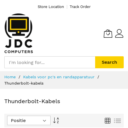
Store Location
Track Order
Search
Ga
Home
Kabels voor pc's en randapparatuur
naar
Thunderbolt-kabels
de
inhoud
Thunderbolt-Kabels
Van
Foto-
Lijs
tabel
hoog