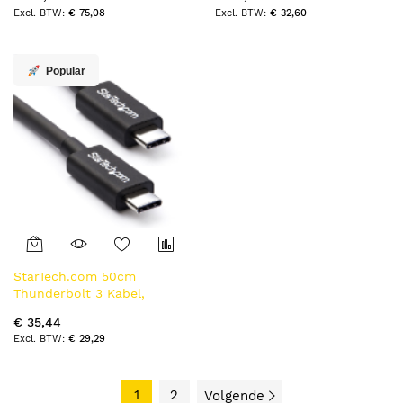
Thunderbolt Gecertificeerd,
€ 75,08
€ 32,60
Thunderbolt 4/USB
3.2/DisplayPort Compatibel,
Zwart
Popular
StarTech.com 50cm
Thunderbolt 3 Kabel,
40Gbps, 100W PD, 4K/5K,
€ 35,44
Thunderbolt Gecertificeerd,
€ 29,29
Thunderbolt 4/USB
3.2/DisplayPort Compatibel,
Zwart
1
2
Volgende