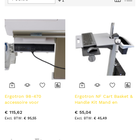
tabel
hoog
naar
laag
sorteren
Ergotron 98-470
Ergotron NF Cart Basket &
accessoire voor
Handle Kit Mand en
multimediawagens Wit
handvat
€ 115,62
€ 55,04
Houder
€ 95,55
€ 45,49